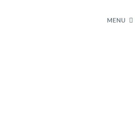
MENU
HOME
TENTANG KAMI
SERVICE DAN LAYANAN KAMI
PORTOFOLIO
DAFTAR HARGA PRODUK
PHOTO GALLERY