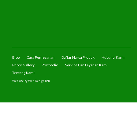
Blog
Cara Pemesanan
Daftar Harga Produk
Hubungi Kami
Photo Gallery
Portofolio
Service Dan Layanan Kami
Tentang Kami
Website by
Web Design Bali