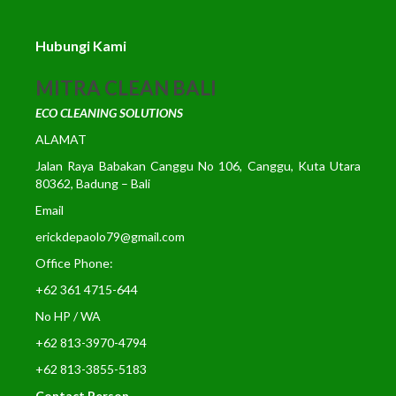
Hubungi Kami
MITRA CLEAN BALI
ECO CLEANING SOLUTIONS
ALAMAT
Jalan Raya Babakan Canggu No 106, Canggu, Kuta Utara
80362, Badung – Bali
Email
erickdepaolo79@gmail.com
Office Phone:
+62 361 4715-644
No HP / WA
+62 813-3970-4794
+62 813-3855-5183
Contact Person