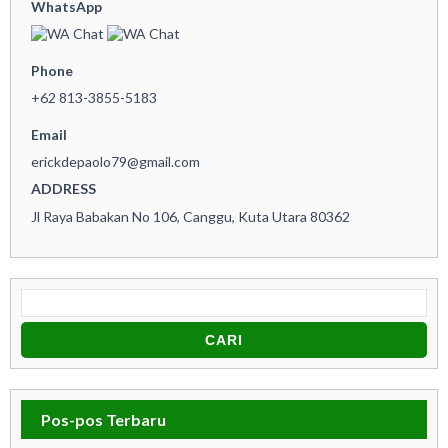
WhatsApp
Phone
+62 813-3855-5183
Email
erickdepaolo79@gmail.com
ADDRESS
Jl Raya Babakan No 106, Canggu, Kuta Utara 80362
Ca
Pos-pos Terbaru