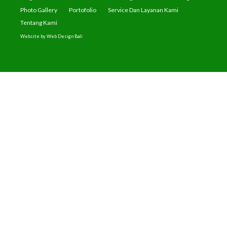
Photo Gallery
Portofolio
Service Dan Layanan Kami
Tentang Kami
Website by
Web Design Bali