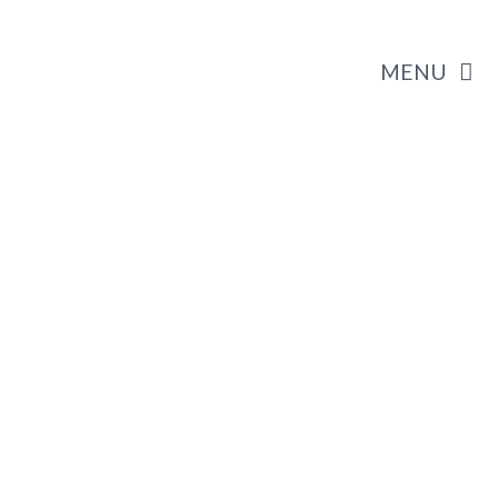
MENU
HOME
TENTANG KAMI
SERVICE DAN LAYANAN KAMI
PORTOFOLIO
DAFTAR HARGA PRODUK
PHOTO GALLERY