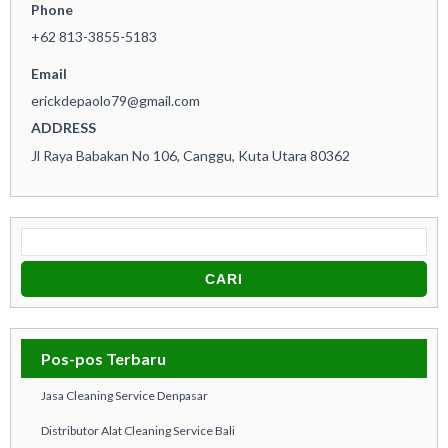
Phone
+62 813-3855-5183
Email
erickdepaolo79@gmail.com
ADDRESS
Jl Raya Babakan No 106, Canggu, Kuta Utara 80362
Ca
Pos-pos Terbaru
Jasa Cleaning Service Denpasar
Distributor Alat Cleaning Service Bali