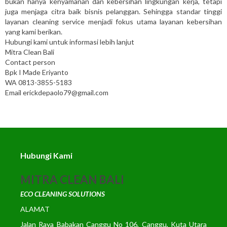
bukan hanya kenyamanan dan kebersihan lingkungan kerja, tetapi
juga menjaga citra baik bisnis pelanggan. Sehingga standar tinggi
layanan cleaning service menjadi fokus utama layanan kebersihan
yang kami berikan.
Hubungi kami untuk informasi lebih lanjut
Mitra Clean Bali
Contact person
Bpk I Made Eriyanto
WA 0813-3855-5183
Email erickdepaolo79@gmail.com
Hubungi Kami
MITRA CLEAN BALI
ECO CLEANING SOLUTIONS
ALAMAT
Jalan Raya Babakan Canggu No 106, Canggu, Kuta Utara