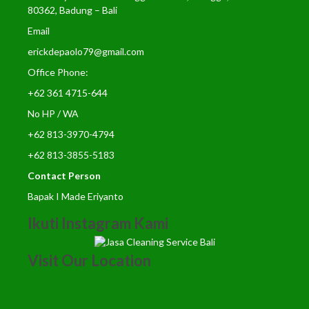
80362, Badung – Bali
Email
erickdepaolo79@gmail.com
Office Phone:
+62 361 4715-644
No HP / WA
+62 813-3970-4794
+62 813-3855-5183
Contact Person
Bapak I Made Eriyanto
Ikuti Instagram Kami
Visit Our Location